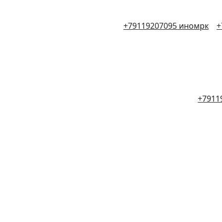
+79119207095 иномрк
+
+7911