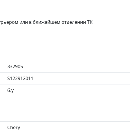
курьером или в ближайшем отделении ТК
332905
S122912011
б.у
Chery