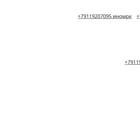
+79119207095 иномрк
+
+7911