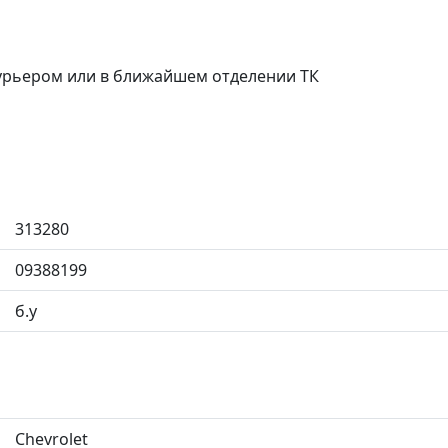
курьером или в ближайшем отделении ТК
313280
09388199
б.у
Chevrolet