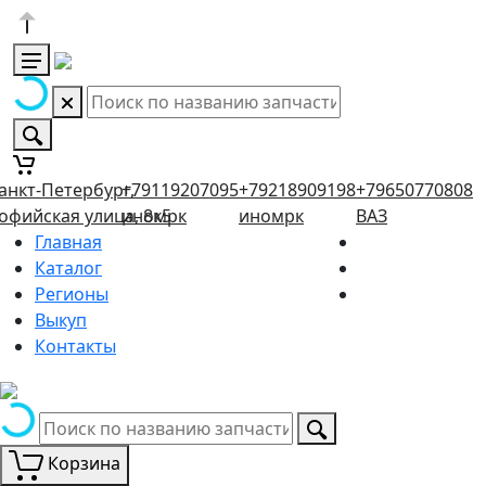
анкт-Петербург,
+79119207095
+79218909198
+79650770808
офийская улица, 8к5
иномрк
иномрк
ВАЗ
Главная
Каталог
Регионы
Выкуп
Контакты
Корзина