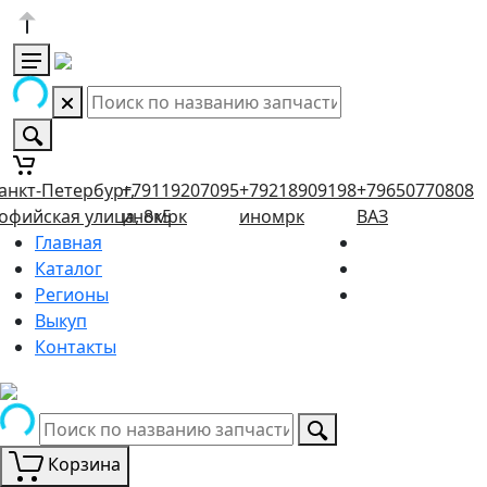
анкт-Петербург,
+79119207095
+79218909198
+79650770808
офийская улица, 8к5
иномрк
иномрк
ВАЗ
Главная
Каталог
Регионы
Выкуп
Контакты
Корзина