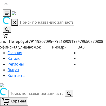
анкт-Петербург,
+79119207095
+79218909198
+79650770808
офийская улица, 8к5
иномрк
иномрк
ВАЗ
Главная
Каталог
Регионы
Выкуп
Контакты
Корзина