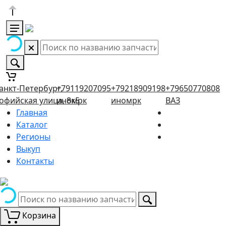
анкт-Петербург,
+79119207095
+79218909198
+79650770808
офийская улица, 8к5
иномрк
иномрк
ВАЗ
Главная
Каталог
Регионы
Выкуп
Контакты
Корзина