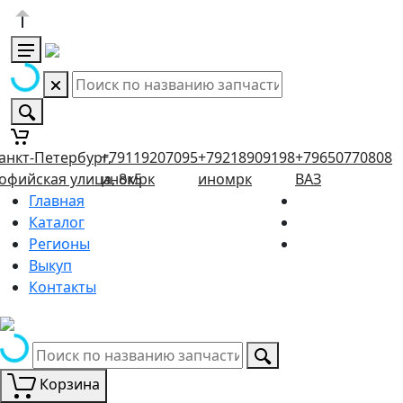
анкт-Петербург,
+79119207095
+79218909198
+79650770808
офийская улица, 8к5
иномрк
иномрк
ВАЗ
Главная
Каталог
Регионы
Выкуп
Контакты
Корзина