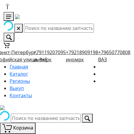
анкт-Петербург,
+79119207095
+79218909198
+79650770808
офийская улица, 8к5
иномрк
иномрк
ВАЗ
Главная
Каталог
Регионы
Выкуп
Контакты
Корзина