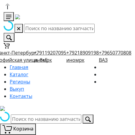
анкт-Петербург,
+79119207095
+79218909198
+79650770808
офийская улица, 8к5
иномрк
иномрк
ВАЗ
Главная
Каталог
Регионы
Выкуп
Контакты
Корзина