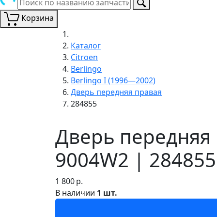
Корзина
Каталог
Citroen
Berlingo
Berlingo I (1996—2002)
Дверь передняя правая
284855
Дверь передняя п
9004W2 | 284855
1 800
р.
В наличии
1 шт.