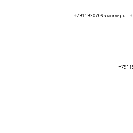
+79119207095 иномрк
+
+7911