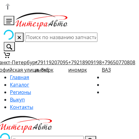
анкт-Петербург,
+79119207095
+79218909198
+79650770808
офийская улица, 8к5
иномрк
иномрк
ВАЗ
Главная
Каталог
Регионы
Выкуп
Контакты