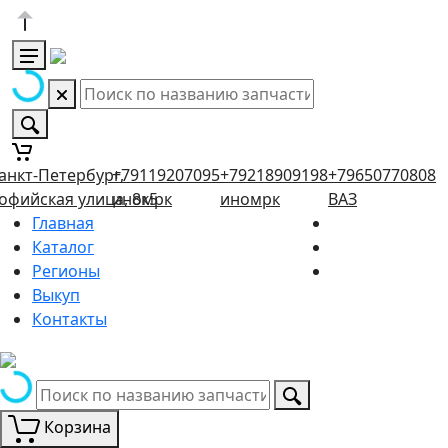
анкт-Петербург,
+79119207095
+79218909198
+79650770808
офийская улица, 8к5
иномрк
иномрк
ВАЗ
Главная
Каталог
Регионы
Выкуп
Контакты
Корзина