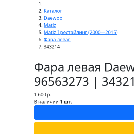
Каталог
Daewoo
Matiz
Matiz I рестайлинг (2000—2015)
Фара левая
343214
Фара левая Daew
96563273 | 3432
1 600
р.
В наличии
1 шт.