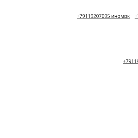
+79119207095 иномрк
+
+7911