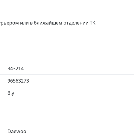
курьером или в ближайшем отделении ТК
343214
96563273
б.у
Daewoo