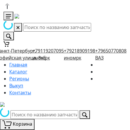
анкт-Петербург,
+79119207095
+79218909198
+79650770808
офийская улица, 8к5
иномрк
иномрк
ВАЗ
Главная
Каталог
Регионы
Выкуп
Контакты
Корзина