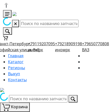
анкт-Петербург,
+79119207095
+79218909198
+79650770808
офийская улица, 8к5
иномрк
иномрк
ВАЗ
Главная
Каталог
Регионы
Выкуп
Контакты
Корзина