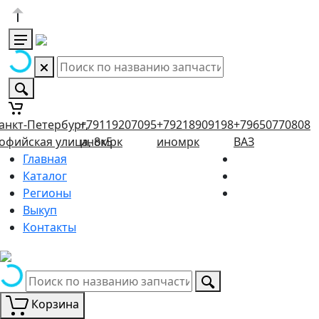
анкт-Петербург,
+79119207095
+79218909198
+79650770808
офийская улица, 8к5
иномрк
иномрк
ВАЗ
Главная
Каталог
Регионы
Выкуп
Контакты
Корзина