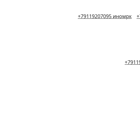
+79119207095 иномрк
+
+7911