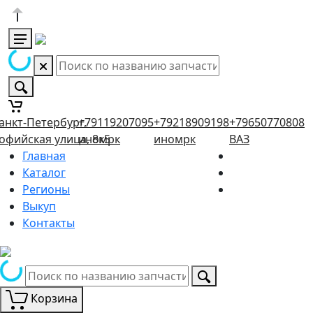
анкт-Петербург,
+79119207095
+79218909198
+79650770808
офийская улица, 8к5
иномрк
иномрк
ВАЗ
Главная
Каталог
Регионы
Выкуп
Контакты
Корзина