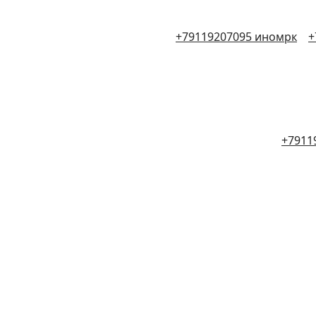
+79119207095 иномрк
+
+7911