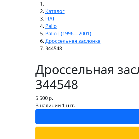
Каталог
FIAT
Palio
Palio I (1996—2001)
Дроссельная заслонка
344548
Дроссельная засл
344548
5 500
р.
В наличии
1 шт.