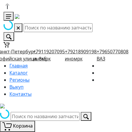
анкт-Петербург,
+79119207095
+79218909198
+79650770808
офийская улица, 8к5
иномрк
иномрк
ВАЗ
Главная
Каталог
Регионы
Выкуп
Контакты
Корзина