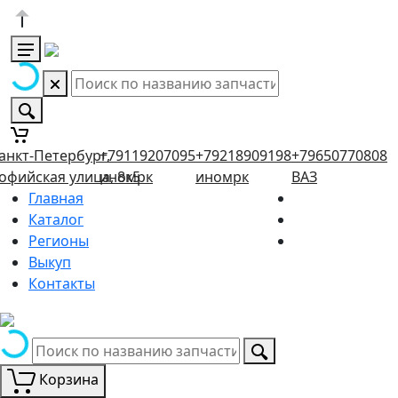
анкт-Петербург,
+79119207095
+79218909198
+79650770808
офийская улица, 8к5
иномрк
иномрк
ВАЗ
Главная
Каталог
Регионы
Выкуп
Контакты
Корзина