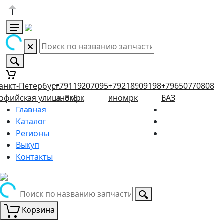
анкт-Петербург,
+79119207095
+79218909198
+79650770808
офийская улица, 8к5
иномрк
иномрк
ВАЗ
Главная
Каталог
Регионы
Выкуп
Контакты
Корзина