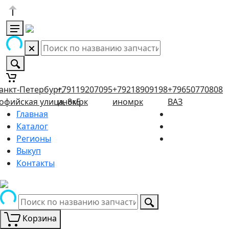
анкт-Петербург,
+79119207095
+79218909198
+79650770808
офийская улица, 8к5
иномрк
иномрк
ВАЗ
Главная
Каталог
Регионы
Выкуп
Контакты
Корзина