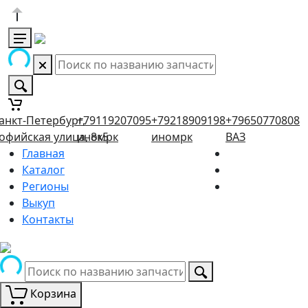
анкт-Петербург,
+79119207095
+79218909198
+79650770808
офийская улица, 8к5
иномрк
иномрк
ВАЗ
Главная
Каталог
Регионы
Выкуп
Контакты
Корзина