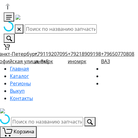
анкт-Петербург,
+79119207095
+79218909198
+79650770808
офийская улица, 8к5
иномрк
иномрк
ВАЗ
Главная
Каталог
Регионы
Выкуп
Контакты
Корзина