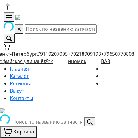
анкт-Петербург,
+79119207095
+79218909198
+79650770808
офийская улица, 8к5
иномрк
иномрк
ВАЗ
Главная
Каталог
Регионы
Выкуп
Контакты
Корзина