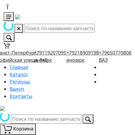
анкт-Петербург,
+79119207095
+79218909198
+79650770808
офийская улица, 8к5
иномрк
иномрк
ВАЗ
Главная
Каталог
Регионы
Выкуп
Контакты
Корзина