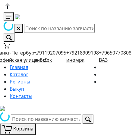
анкт-Петербург,
+79119207095
+79218909198
+79650770808
офийская улица, 8к5
иномрк
иномрк
ВАЗ
Главная
Каталог
Регионы
Выкуп
Контакты
Корзина