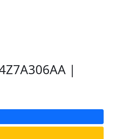
S4Z7A306AA |