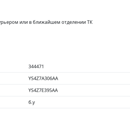
курьером или в ближайшем отделении ТК
344471
YS4Z7A306AA
YS4Z7E395AA
б.у