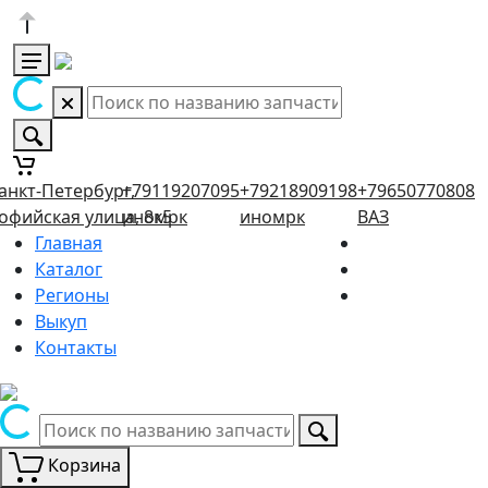
анкт-Петербург,
+79119207095
+79218909198
+79650770808
офийская улица, 8к5
иномрк
иномрк
ВАЗ
Главная
Каталог
Регионы
Выкуп
Контакты
Корзина