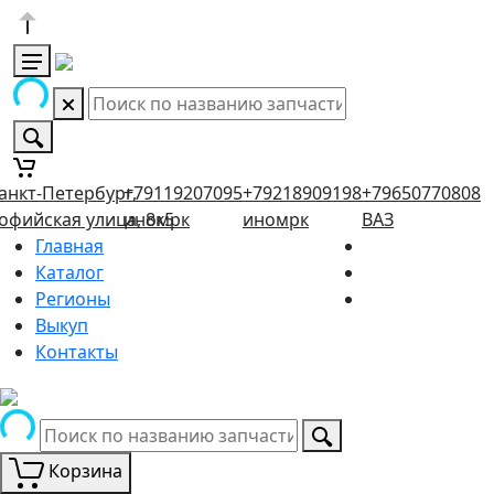
анкт-Петербург,
+79119207095
+79218909198
+79650770808
офийская улица, 8к5
иномрк
иномрк
ВАЗ
Главная
Каталог
Регионы
Выкуп
Контакты
Корзина