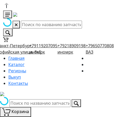
анкт-Петербург,
+79119207095
+79218909198
+79650770808
офийская улица, 8к5
иномрк
иномрк
ВАЗ
Главная
Каталог
Регионы
Выкуп
Контакты
Корзина