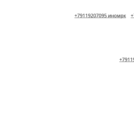
+79119207095 иномрк
+
+7911