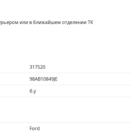
курьером или в ближайшем отделении ТК
317520
98AB10849JE
б.у
Ford