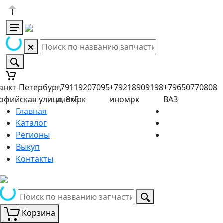
анкт-Петербург,
+79119207095
+79218909198
+79650770808
офийская улица, 8к5
иномрк
иномрк
ВАЗ
Главная
Каталог
Регионы
Выкуп
Контакты
Корзина