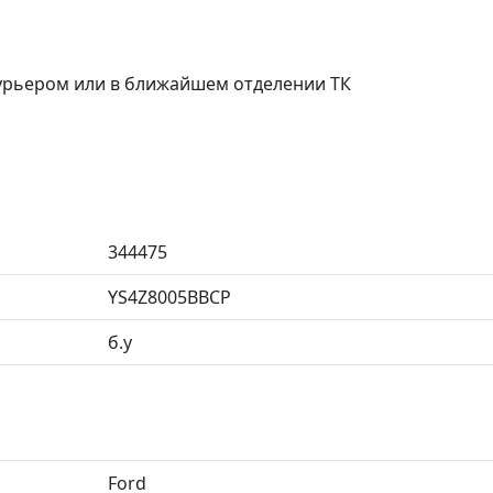
курьером или в ближайшем отделении ТК
344475
YS4Z8005BBCP
б.у
Ford