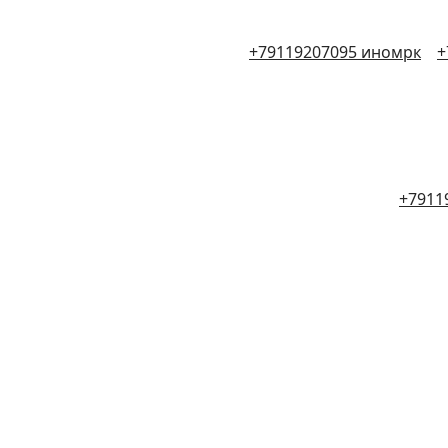
+79119207095 иномрк
+
+7911