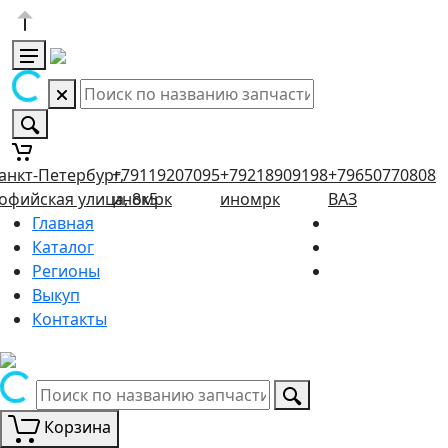
анкт-Петербург,
+79119207095
+79218909198
+79650770808
офийская улица, 8к5
иномрк
иномрк
ВАЗ
Главная
Каталог
Регионы
Выкуп
Контакты
Корзина