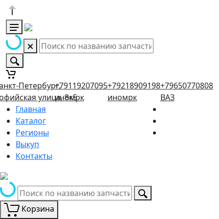
анкт-Петербург,
+79119207095
+79218909198
+79650770808
офийская улица, 8к5
иномрк
иномрк
ВАЗ
Главная
Каталог
Регионы
Выкуп
Контакты
Корзина