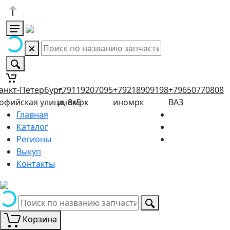
анкт-Петербург,
+79119207095
+79218909198
+79650770808
офийская улица, 8к5
иномрк
иномрк
ВАЗ
Главная
Каталог
Регионы
Выкуп
Контакты
Корзина