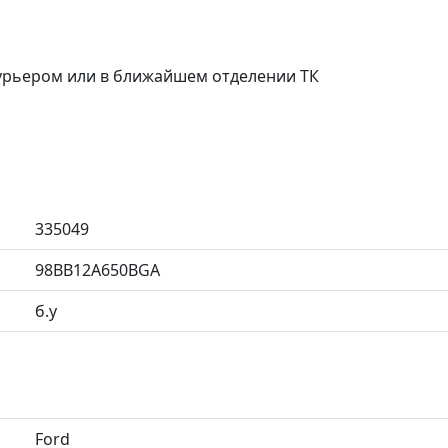
курьером или в ближайшем отделении ТК
335049
98BB12A650BGA
б.у
Ford