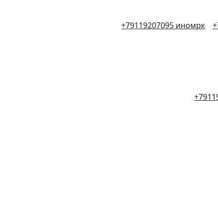
+79119207095 иномрк
+
+7911