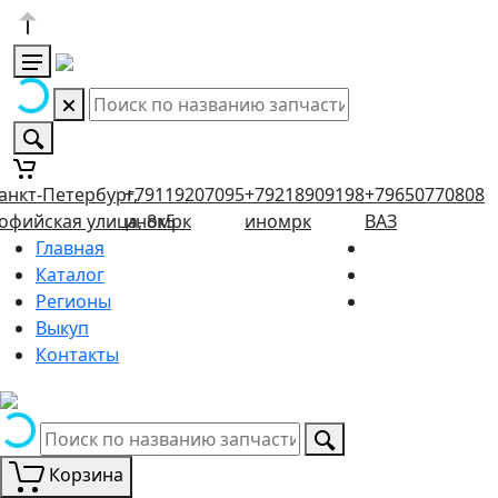
анкт-Петербург,
+79119207095
+79218909198
+79650770808
офийская улица, 8к5
иномрк
иномрк
ВАЗ
Главная
Каталог
Регионы
Выкуп
Контакты
Корзина