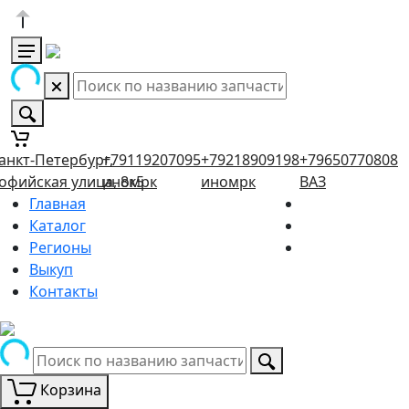
анкт-Петербург,
+79119207095
+79218909198
+79650770808
офийская улица, 8к5
иномрк
иномрк
ВАЗ
Главная
Каталог
Регионы
Выкуп
Контакты
Корзина