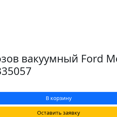
зов вакуумный Ford M
335057
В корзину
Оставить заявку