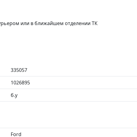
курьером или в ближайшем отделении ТК
335057
1026895
б.у
Ford