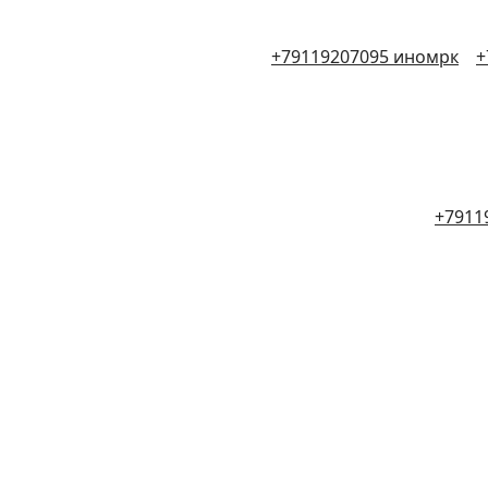
+79119207095 иномрк
+
+7911