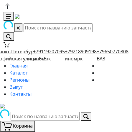
анкт-Петербург,
+79119207095
+79218909198
+79650770808
офийская улица, 8к5
иномрк
иномрк
ВАЗ
Главная
Каталог
Регионы
Выкуп
Контакты
Корзина