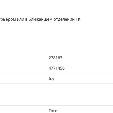
курьером или в ближайшем отделении ТК
278163
4771456
б.у
Ford