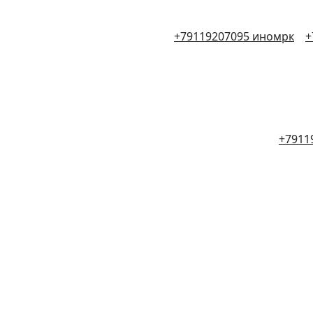
+79119207095 иномрк
+
+7911