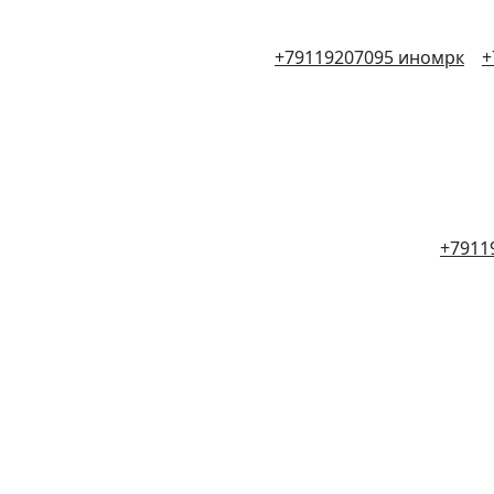
+79119207095 иномрк
+
+7911