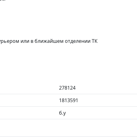
курьером или в ближайшем отделении ТК
278124
1813591
б.у