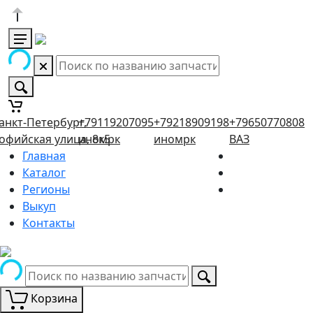
анкт-Петербург,
+79119207095
+79218909198
+79650770808
офийская улица, 8к5
иномрк
иномрк
ВАЗ
Главная
Каталог
Регионы
Выкуп
Контакты
Корзина