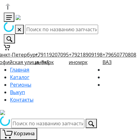
анкт-Петербург,
+79119207095
+79218909198
+79650770808
офийская улица, 8к5
иномрк
иномрк
ВАЗ
Главная
Каталог
Регионы
Выкуп
Контакты
Корзина