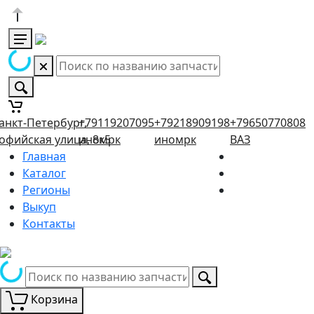
анкт-Петербург,
+79119207095
+79218909198
+79650770808
офийская улица, 8к5
иномрк
иномрк
ВАЗ
Главная
Каталог
Регионы
Выкуп
Контакты
Корзина