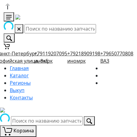
анкт-Петербург,
+79119207095
+79218909198
+79650770808
офийская улица, 8к5
иномрк
иномрк
ВАЗ
Главная
Каталог
Регионы
Выкуп
Контакты
Корзина