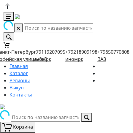
анкт-Петербург,
+79119207095
+79218909198
+79650770808
офийская улица, 8к5
иномрк
иномрк
ВАЗ
Главная
Каталог
Регионы
Выкуп
Контакты
Корзина